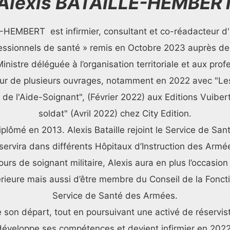
Alexis BATAILLE-HEMBER
-HEMBERT est infirmier, consultant et co-réadacteur d'u
fessionnels de santé » remis en Octobre 2023 auprès 
inistre déléguée à l’organisation territoriale et aux pro
teur de plusieurs ouvrages, notamment en 2022 avec "Les
de l'Aide-Soignant", (Février 2022) aux Editions Vuibert
soldat" (Avril 2022) chez City Edition.
plômé en 2013. Alexis Bataille rejoint le Service de Sa
rvira dans différents Hôpitaux d’Instruction des Armé
urs de soignant militaire, Alexis aura en plus l’occasion 
rieure mais aussi d’être membre du Conseil de la Foncti
Service de Santé des Armées.
e son départ, tout en poursuivant une activé de réserviste 
développe ses compétences et devient infirmier en 2022