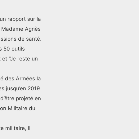
T
n rapport sur la
de Madame Agnès
fessions de santé.
 50 outils
 et "Je reste un
nté des Armées la
es jusqu’en 2019.
d’être projeté en
on Militaire du
militaire, il
.