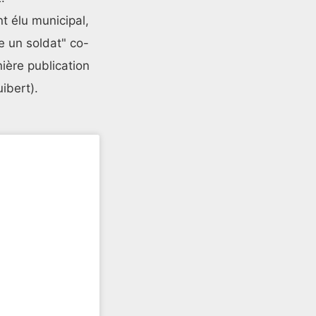
nt élu municipal,
e un soldat" co-
ière publication
ibert).