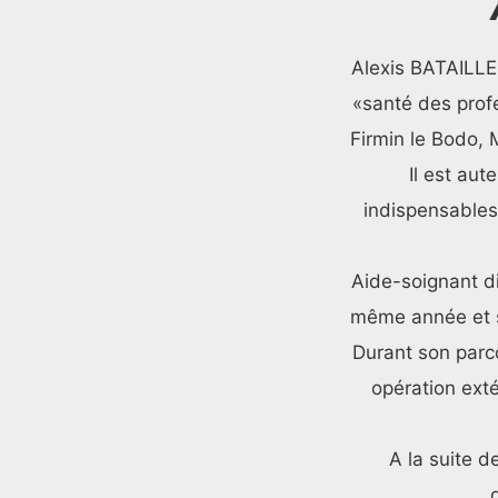
Alexis BATAILLE
«santé des pro
Firmin le Bodo, M
Il est au
indispensables 
Aide-soignant di
même année et se
Durant son parco
opération exté
A la suite d