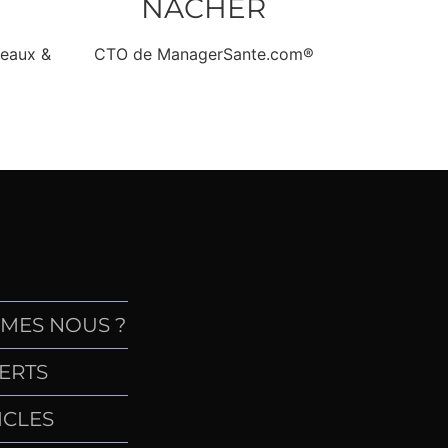
NACHER
CTO de ManagerSante.com®
seaux &
MES NOUS ?
ERTS
ICLES