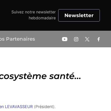
Suivez notre newsletter
Newsletter
hebdomadaire
os Partenaires
écosystème santé...
ien LEVAVASSEUR
(
Président
).