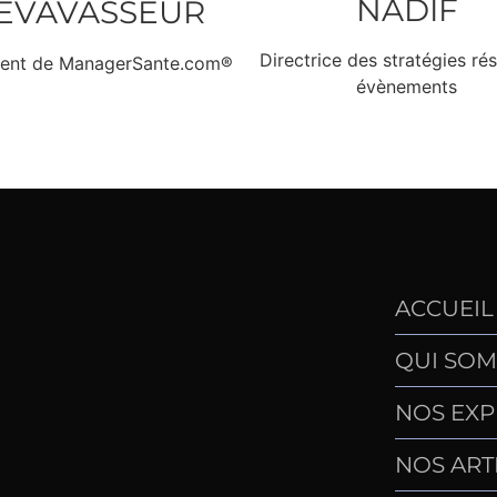
NADIF
EVAVASSEUR
Directrice des stratégies ré
dent de ManagerSante.com®
évènements
ACCUEIL
QUI SOM
NOS EXP
NOS ART