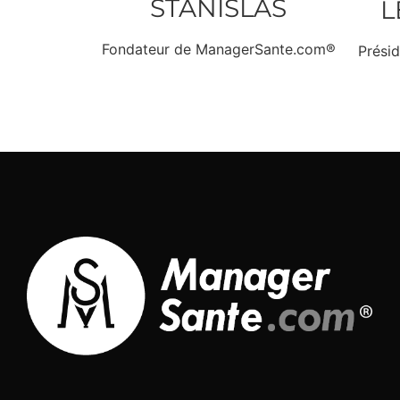
STANISLAS
L
Fondateur de ManagerSante.com®
Prési