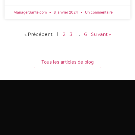
ManagerSante.com
8 janvier 2024
Un commentaire
« Précédent
1
2
3
…
6
Suivant »
Tous les articles de blog