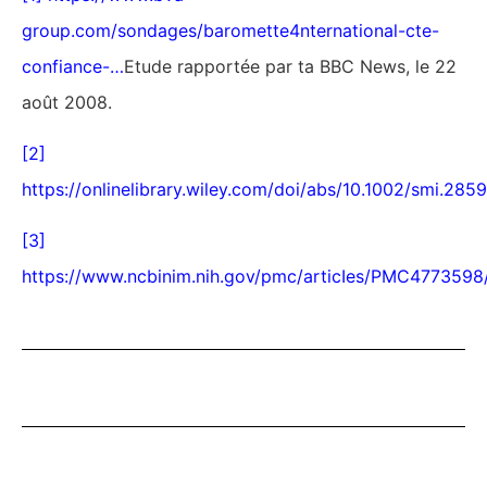
group.com/sondages/baromette4nternational-cte-
confiance-
…
Etude rapportée par ta BBC News, le 22
août 2008.
[2]
https://onlinelibrary.wiley.com/doi/abs/10.1002/smi.2859
[3]
https://www.ncbinim.nih.gov/pmc/articIes/PMC4773598