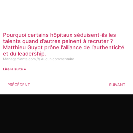
Pourquoi certains hôpitaux séduisent-ils les
talents quand d’autres peinent à recruter ?
Matthieu Guyot prône l’alliance de l’authenticité
et du leadership.
ManagerSante.com
Aucun commentaire
Lire la suite »
PRÉCÉDENT
SUIVANT