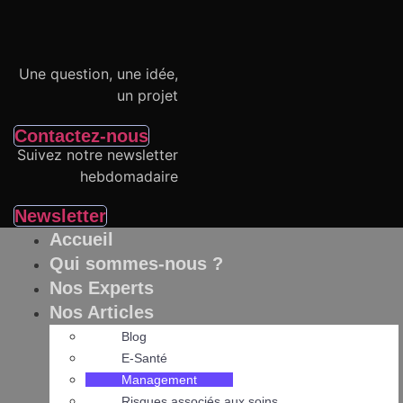
Aller
au
contenu
Une question, une idée,
un projet
Contactez-nous
Suivez notre newsletter
hebdomadaire
Newsletter
Accueil
Qui sommes-nous ?
Nos Experts
Nos Articles
Blog
E-Santé
Management
Risques associés aux soins