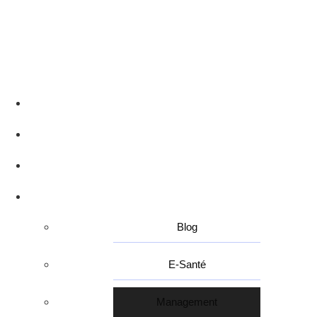
Accueil
Qui sommes-nous ?
Nos Experts
Nos Articles
Blog
E-Santé
Management