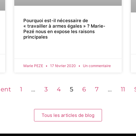
Pourquoi est-il nécessaire de
« travailler à armes égales » ? Marie-
Pezé nous en expose les raisons
principales
Marie PEZE
17 février 2020
Un commentaire
dent
1
…
3
4
5
6
7
…
11
Tous les articles de blog