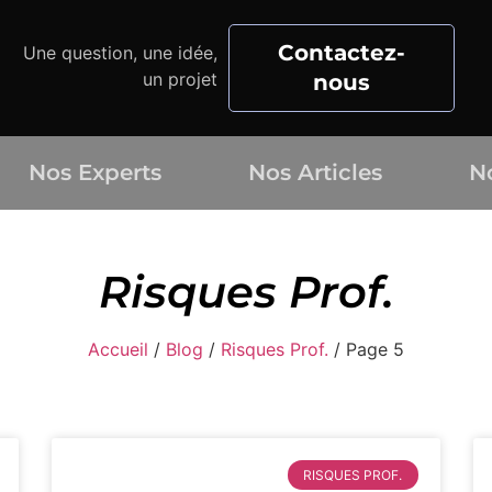
Contactez-
Une question, une idée,
un projet
nous
Nos Experts
Nos Articles
N
Risques Prof.
Accueil
/
Blog
/
Risques Prof.
/
Page 5
RISQUES PROF.