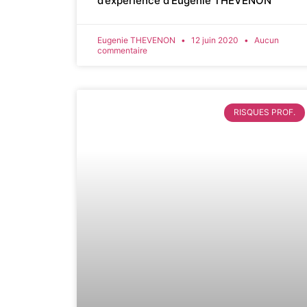
d’expérience d’Eugénie THEVENON
Eugenie THEVENON
12 juin 2020
Aucun
commentaire
RISQUES PROF.