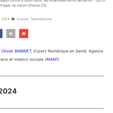
e opportunité à saisir pour les établissements de santé ? Le Dr
tager sa vision (Partie 1/2)
, 2024
Accueil
,
Télémédecine
r
Olivier BABINET
, Expert Numérique en Santé, Agence
aire et médico-sociale (
ANAP
).
 2024