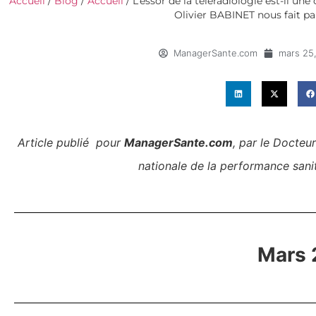
Accueil
/
Blog
/
Accueil
/
L’essor de la téléradiologie est-il un
Olivier BABINET nous fait par
ManagerSante.com
mars 25
Article publié pour
ManagerSante.com
, par le Docteu
nationale de la performance sanit
Mars