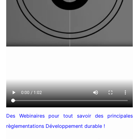
Des Webinaires pour tout savoir des principales
règlementations Développement durable !