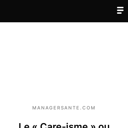
MANAGERSANTE.COM
Le « Care-isme » ou