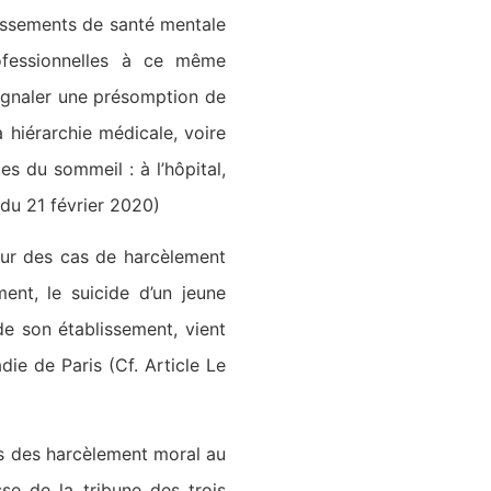
lissements de santé mentale
rofessionnelles à ce même
signaler une présomption de
a hiérarchie médicale, voire
les du sommeil : à l’hôpital,
du 21 février 2020)
 sur des cas de harcèlement
ent, le suicide d’un jeune
de son établissement, vient
ie de Paris (Cf. Article Le
cas des harcèlement moral au
se de la tribune des trois