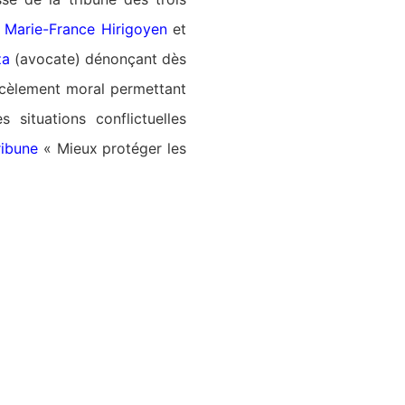
l
Marie-France Hirigoyen
et
za
(avocate) dénonçant dès
rcèlement moral permettant
 situations conflictuelles
ribune
« Mieux protéger les