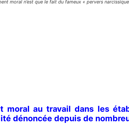
nt moral n’est que le fait du fameux « pervers narcissique
t moral au travail dans les éta
alité dénoncée depuis de nombr