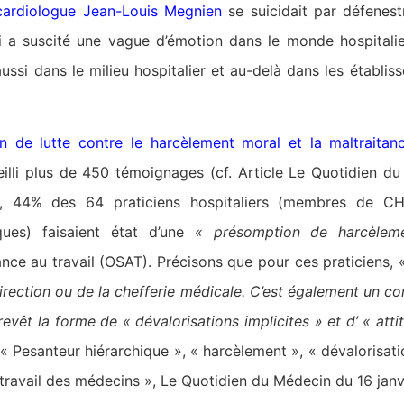
cardiologue Jean-Louis Megnien
se suicidait par défenest
a suscité une vague d’émotion dans le monde hospitalie
ussi dans le milieu hospitalier et au-delà dans les établis
ion de lutte contre le harcèlement moral et la maltraitan
eilli plus de 450 témoignages (cf. Article Le Quotidien 
 44% des 64 praticiens hospitaliers (membres de CHU,
iques) faisaient état d’une
« présomption de harcèlem
ance au travail (OSAT). Précisons que pour ces praticiens,
rection ou de la chefferie médicale. C’est également un c
vêt la forme de « dévalorisations implicites » et d’ « att
 « Pesanteur hiérarchique », « harcèlement », « dévalorisation
 travail des médecins », Le Quotidien du Médecin du 16 janv