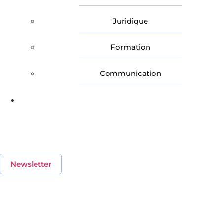
Juridique
Formation
Communication
Nos Partenaires
Suivez notre newsletter
hebdomadaire
Newsletter
Une question,
une idée, un projet…