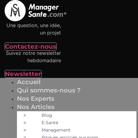
Aller
au
contenu
Une question, une idée,
un projet
Contactez-nous
Suivez notre newsletter
hebdomadaire
Newsletter
Accueil
Qui sommes-nous ?
Nos Experts
Nos Articles
Blog
E-Santé
Management
Risques associés aux soins