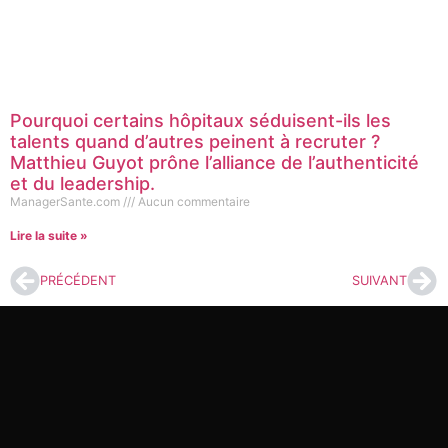
Pourquoi certains hôpitaux séduisent-ils les
talents quand d’autres peinent à recruter ?
Matthieu Guyot prône l’alliance de l’authenticité
et du leadership.
ManagerSante.com
Aucun commentaire
Lire la suite »
PRÉCÉDENT
SUIVANT