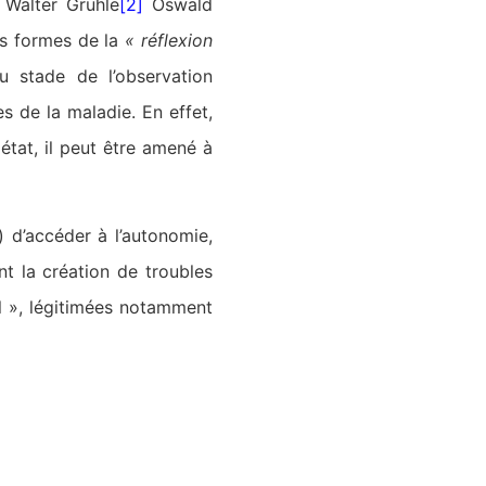
alter Gruhle
[2]
Oswald
tes formes de la
« réflexion
 stade de l’observation
 de la maladie. En effet,
tat, il peut être amené à
 d’accéder à l’autonomie,
t la création de troubles
l », légitimées notamment