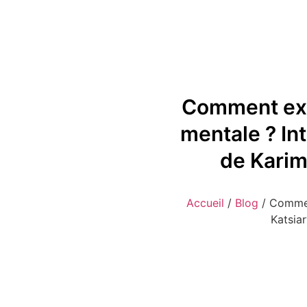
Comment exp
mentale ? In
de Karim
Accueil
/
Blog
/
Commen
Katsia