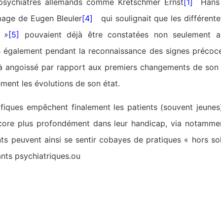
 psychiatres allemands comme Kretschmer Ernst
[1]
Hans W
mage de Eugen Bleuler
[4]
qui soulignait que les différen
e »
[5]
pouvaient déjà être constatées non seulement au
s également pendant la reconnaissance des signes précoces
éjà angoissé par rapport aux premiers changements de son é
ement les évolutions de son état.
ifiques empêchent finalement les patients (souvent jeunes)
core plus profondément dans leur handicap, via notammen
nts peuvent ainsi se sentir cobayes de pratiques « hors so
ants psychiatriques.ou