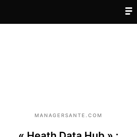
MANAGERSANTE.COM
« Heath Data Hub » :