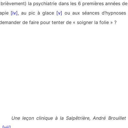
i brièvement) la psychiatrie dans les 6 premières années de
rapie
[iv]
, au pic à glace
[v]
ou aux séances d’hypnoses
emander de faire pour tenter de « soigner la folie » ?
Une leçon clinique à la Salpêtrière, André Brouillet
[vii]