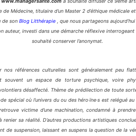
e
www.managersante.com
a souhaité diffuser ce 9ème art
 de Médecine, titulaire d’un Master 2 d’éthique médicale e
u
de son
Blog
Litthérapie
, que nous partageons aujourd’hui
son auteur, investi dans une démarche réflexive interrogean
souhaité conserver l’anonymat.
 nos références culturelles sont généralement peu flatt
est souvent un espace de torture psychique, voire phy
 volontiers désaffecté. Thème de prédilection de toute sort
ode spécial où l’univers du ou des héro·ïne·s est relégué au 
retrouve victime d’une machination, condamné à prendre
 renier sa réalité. D’autres productions artistiques concluen
nt de suspension, laissant en suspens la question de la vé