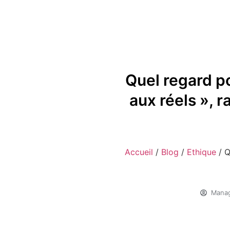
Quel regard po
aux réels », 
Accueil
/
Blog
/
Ethique
/
Q
Manag