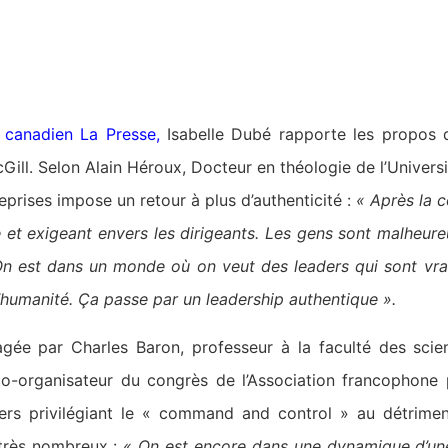
l canadien La Presse
,
Isabelle Dubé rapporte les propos d
Gill. Selon Alain Héroux, Docteur en théologie de l’Univers
reprises impose un retour à plus d’authenticité :
« Après la c
e et exigeant envers les dirigeants. Les gens sont malheur
 On est dans un monde où on veut des leaders qui sont vrai
’humanité. Ça passe par un leadership authentique ».
agée par Charles Baron, professeur à la faculté des scien
 co-organisateur du congrès de l’Association francophone p
s privilégiant le « command and control » au détriment
très nombreux :
« On est encore dans une dynamique d’un