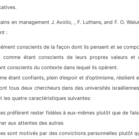
catives.
ains en management J. Avolio, , F. Luthans, and F. O. Walu
nt :
ément conscients de la façon dont ils pensent et se compo
us comme étant conscients de leurs propres valeurs et 
t conscients du contexte dans lequel ils opèrent.
me étant confiants, plein d’espoir et d’optimisme, résilient 
 sont tous deux chercheurs dans des universités israélienne
t les quatre caractéristiques suivantes:
es préfèrent rester fidèles à eux-mêmes plutôt que de falsi
er aux attentes des autres
ues sont motivés par des convictions personnelles plutôt qu