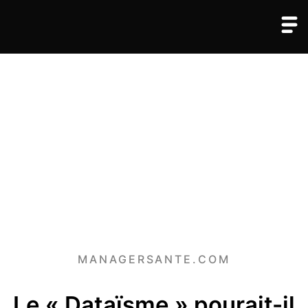
MANAGERSANTE.COM
Le « Dataïsme » pourait-il