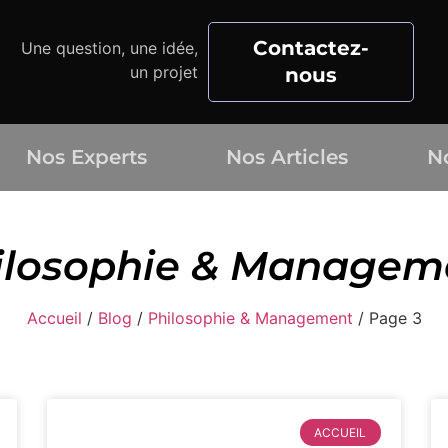
Contactez-
Une question, une idée,
un projet
nous
Nos Experts
Nos Articles
N
ilosophie & Managem
Accueil
/
Blog
/
Philosophie & Management
/
Page 3
ACCUEIL