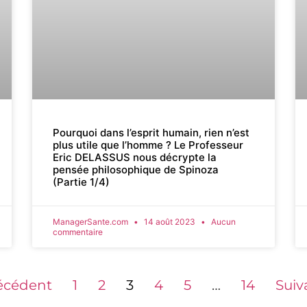
Pourquoi dans l’esprit humain, rien n’est
plus utile que l’homme ? Le Professeur
Eric DELASSUS nous décrypte la
pensée philosophique de Spinoza
(Partie 1/4)
ManagerSante.com
14 août 2023
Aucun
commentaire
récédent
1
2
3
4
5
…
14
Suiv