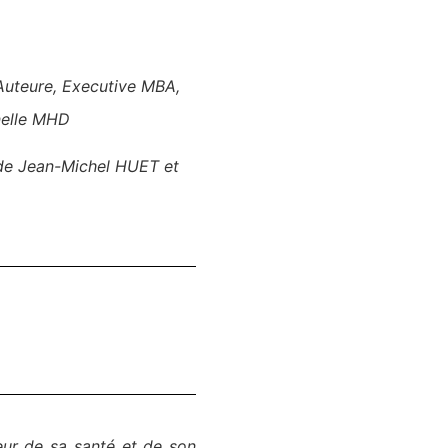
 Auteure, Executive MBA,
nelle MHD
 de
Jean-Michel HUET
et
r de sa santé et de son