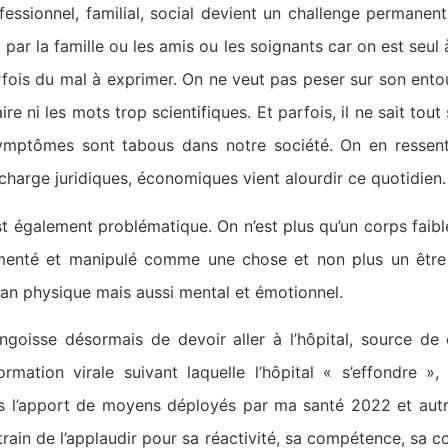
essionnel, familial, social devient un challenge permanent 
e par la famille ou les amis ou les soignants car on est seul 
fois du mal à exprimer. On ne veut pas peser sur son entou
re ni les mots trop scientifiques. Et parfois, il ne sait to
ymptômes sont tabous dans notre société. On en ressent
charge juridiques, économiques vient alourdir ce quotidien.
t également problématique. On n’est plus qu’un corps faib
egmenté et manipulé comme une chose et non plus un êtr
 plan physique mais aussi mental et émotionnel.
l’angoisse désormais de devoir aller à l’hôpital, source d
formation virale suivant laquelle l’hôpital « s’effondre »
s l’apport de moyens déployés par ma santé 2022 et autres
train de l’applaudir pour sa réactivité, sa compétence, sa c