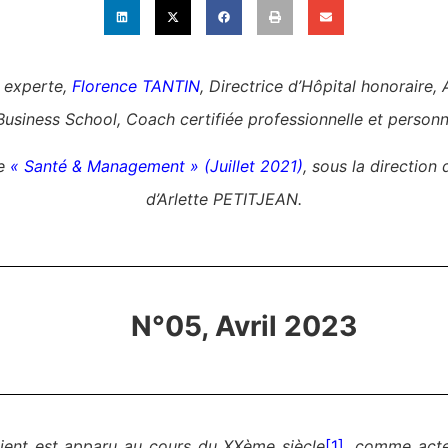
e experte,
Florence TANTIN
, Directrice d’Hôpital honoraire,
siness School, Coach certifiée professionnelle et person
ge
« Santé & Management » (Juillet 2021)
,
sous la direction
d’
Arlette PETITJEAN.
N°05, Avril 2023
ient est apparu au cours du XXème siècle
[1]
,
comme acteu