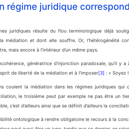
un régime juridique correspond
mes juridiques résulte du flou terminologique déjà souli
la médiation et dont elle souffre. Or, l’hétérogénéité con
tre, mais encore à l’intérieur d’un même pays.
incohérence, génératrice d’injonction paradoxale, qu’il y a 
’esprit de liberté de la médiation et à l’imposer
[3]
:
« Soyez li
ons coulent la médiation dans les régimes juridiques qui 
ciliation, le troisième peut par exemple ne pas être un ti
e, c’est d’ailleurs ainsi que se définit d’ailleurs la conciliati
ibilité ontologique à rendre obligatoire le recours à la conci
ateur peut aussi être un juge, tandis que ce dernier, en rai