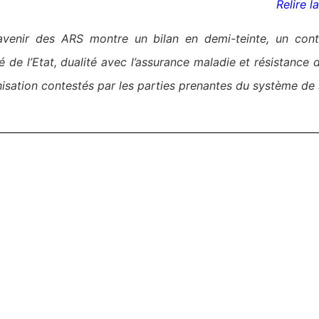
Relire l
avenir des ARS montre un bilan en demi-teinte, un cont
é de l
’
Etat, dualit
é avec l
’
assurance maladie et résistance d
sation contestés par les parties prenantes du syst
è
me de 