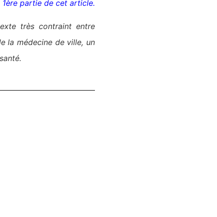
a 1ère partie de cet article.
exte tr
è
s contraint entre
e la médecine de ville, un
santé.