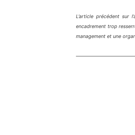
L
’
article préc
édent sur l
’
encadrement trop resserr
management et une organi