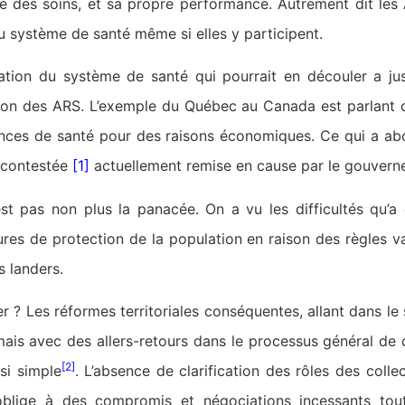
nuité des soins, et sa propre performance. Autrement dit le
du système de santé même si elles y participent.
isation du système de santé qui pourrait en découler a ju
tion des ARS. L’exemple du Québec au Canada est parlant q
ences de santé pour des raisons économiques. Ce qui a abou
 contestée
[1]
actuellement remise en cause par le gouver
’est pas non plus la panacée. On a vu les difficultés qu’a
es de protection de la population en raison des règles va
s landers.
er ? Les réformes territoriales conséquentes, allant dans l
mais avec des allers-retours dans le processus général de
[2]
si simple
. L’absence de clarification des rôles des collec
blige à des compromis et négociations incessants tou