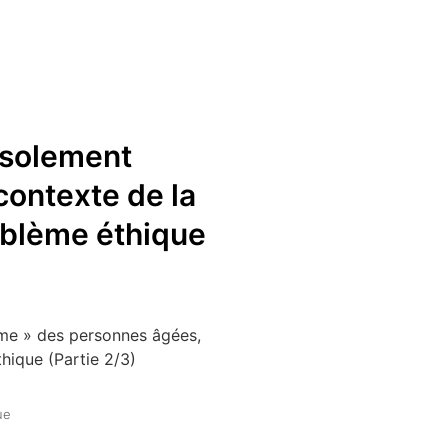
’isolement
contexte de la
blème éthique
orme » des personnes âgées,
ique (Partie 2/3)
ue