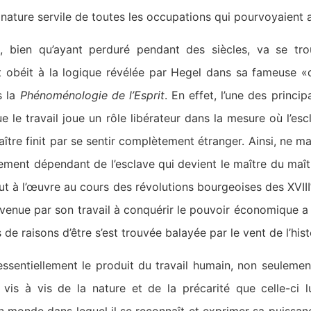
nature servile de toutes les occupations qui pourvoyaient 
n, bien qu’ayant perduré pendant des siècles, va se tro
obéit à la logique révélée par Hegel dans sa fameuse «d
s la
Phénoménologie de l’Esprit
. En effet, l’une des princ
 le travail joue un rôle libérateur dans la mesure où l’esc
tre finit par se sentir complètement étranger. Ainsi, ne m
talement dépendant de l’esclave qui devient le maître du maî
ut à l’œuvre au cours des révolutions bourgeoises des XVIII
rvenue par son travail à conquérir le pouvoir économique a 
s de raisons d’être s’est trouvée balayée par le vent de l’hist
sentiellement le produit du travail humain, non seulemen
is à vis de la nature et de la précarité que celle-ci lu