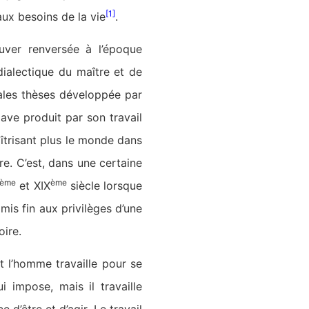
[1]
aux besoins de la vie
.
uver renversée à l’époque
ialectique du maître et de
ipales thèses développée par
lave produit par son travail
aîtrisant plus le monde dans
tre. C’est, dans une certaine
ème
ème
et XIX
siècle lorsque
mis fin aux privilèges d’une
oire.
t l’homme travaille pour se
i impose, mais il travaille