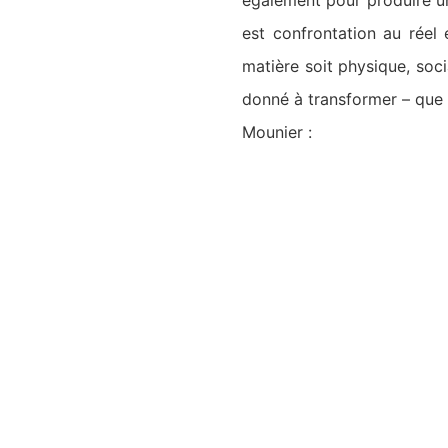
également pour produire un 
est confrontation au réel 
matière soit physique, soci
donné à transformer – que 
Mounier :