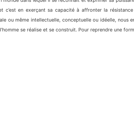
monde dans lequel il se reconnaît et exprimer sa puissance 
et c’est en exerçant sa capacité à affronter la résistanc
ale ou même intellectuelle, conceptuelle ou idéelle, nous 
l’homme se réalise et se construit. Pour reprendre une f