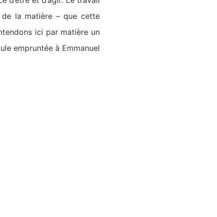
d’être et d’agir. Le travail
e de la matière – que cette
entendons ici par matière un
ormule empruntée à Emmanuel