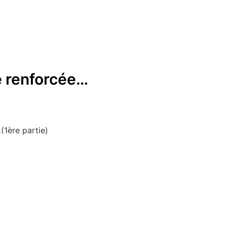
ce renforcée…
…(1ère partie)