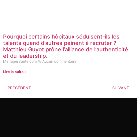
Pourquoi certains hôpitaux séduisent-ils les
talents quand d’autres peinent à recruter ?
Matthieu Guyot prône l’alliance de l’authenticité
et du leadership.
ManagerSante.com
Aucun commentaire
Lire la suite »
PRÉCÉDENT
SUIVANT