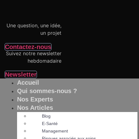
Aller
au
contenu
Une question, une idée,
un projet
Contactez-nous
Suivez notre newsletter
hebdomadaire
Newsletter
Accueil
Qui sommes-nous ?
Nos Experts
Nos Articles
Blog
E-Santé
Management
Risques associés aux soins