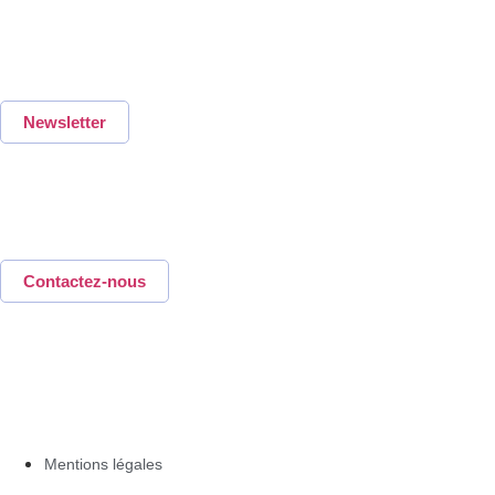
Suivez notre newsletter
hebdomadaire
Newsletter
Une question,
une idée, un projet…
Contactez-nous
Mentions légales