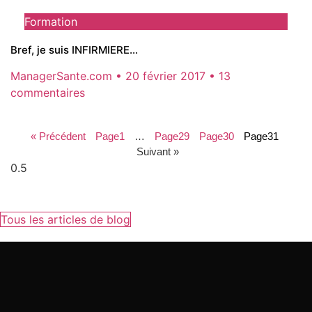
Formation
Bref, je suis INFIRMIERE…
ManagerSante.com
20 février 2017
13
commentaires
« Précédent
Page
1
…
Page
29
Page
30
Page
31
Suivant »
Tous les articles de blog