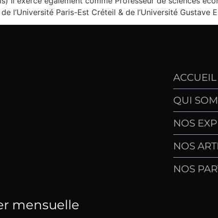
s) Il exerce également comme Professeur de sciences économ
 de l’Université Paris-Est Créteil & de l’Université Gustave Ei
ACCUEIL
QUI SOM
NOS EXP
NOS ART
NOS PAR
er mensuelle