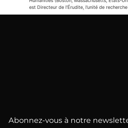
Humanities (Boston, Massachusetts, Etats-Uni
est Directeur de l’Érudite, l’unité de recherche
Abonnez-vous à notre newslett