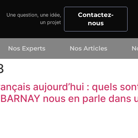
Contactez-
Une question, une idée,
un projet
nous
Nos Experts
Nos Articles
N
3
nçais aujourd’hui : quels sont
BARNAY nous en parle dans un