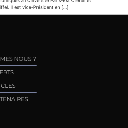
iques à l’Université Paris-Est Créteil et
ffel. Il est vice-Président en […]
MES NOUS ?
ERTS
ICLES
TENAIRES