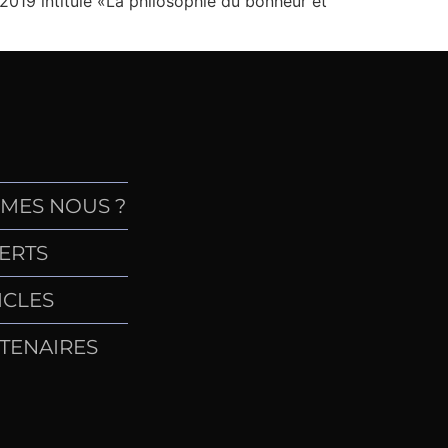
 2019 intitulé «La philosophie du bonheur et
MES NOUS ?
ERTS
ICLES
TENAIRES