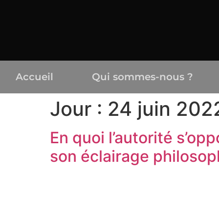
Accueil
Qui sommes-nous ?
Jour :
24 juin 202
En quoi l’autorité s’o
son éclairage philosoph