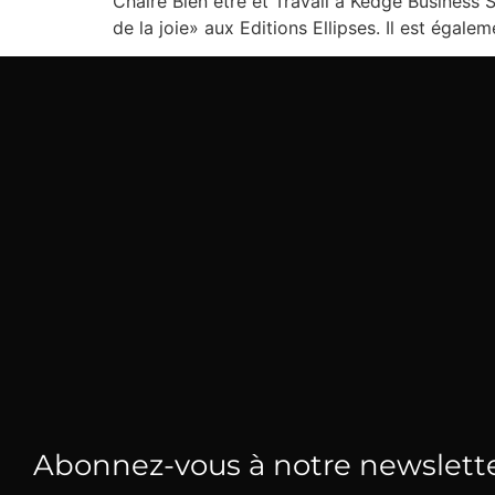
Chaire Bien être et Travail à Kedge Business S
de la joie» aux Editions Ellipses. Il est égale
Abonnez-vous à notre newslett