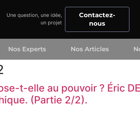
Contactez-
Une question, une idée,
un projet
nous
Nos Experts
Nos Articles
N
2
ppose-t-elle au pouvoir ? Éri
ique. (Partie 2/2).