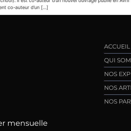
chool). Il est co-auteur d’un nouvel ouvrage publié en Avril
ment co-auteur d’un […]
ACCUEIL
QUI SOM
NOS EXP
NOS ART
NOS PAR
er mensuelle