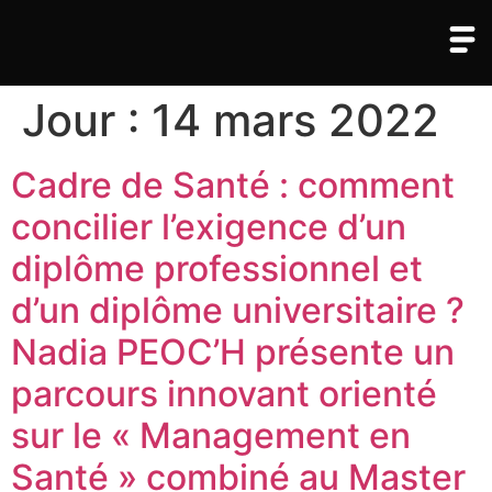
Jour :
14 mars 2022
Cadre de Santé : comment
concilier l’exigence d’un
diplôme professionnel et
d’un diplôme universitaire ?
Nadia PEOC’H présente un
parcours innovant orienté
sur le « Management en
Santé » combiné au Master