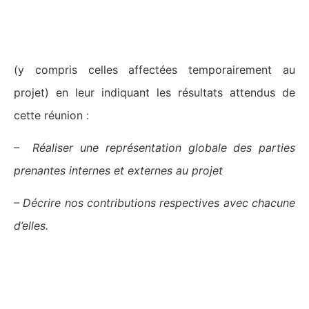
1- Organiser une réunion avec
toutes les personnes de
l’équipe
(y compris celles affectées temporairement au
projet) en leur indiquant les résultats attendus de
cette réunion :
– Réaliser une représentation globale des parties
prenantes internes et externes au projet
–
Décrire nos contributions respectives avec chacune
d’elles.
2 - Lister les parties prenantes
concernées et représentez-les sur
un même support