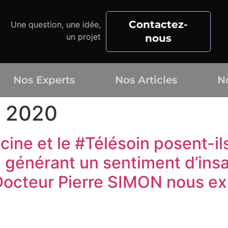
Contactez-
Une question, une idée,
un projet
nous
Nos Experts
Nos Articles
N
 2020
ine et le #Télésoin posent-il
générant un sentiment d’insat
Docteur Pierre SIMON nous ex