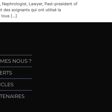
ephrologist, Lawyer, Past-president of
 des soignants qui ont utilisé la
s tous […]
MES NOUS ?
ERTS
ICLES
TENAIRES