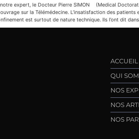
re expert, le Docteur Pierre SIMON (Medical Doctorat, N
ouvrage sur la Télémédecine. L’insatisfaction des patients et
nfinement est surtout de nature technique. Ils l’ont dit dan
ACCUEIL
QUI SOM
NOS EXP
NOS ART
NOS PAR