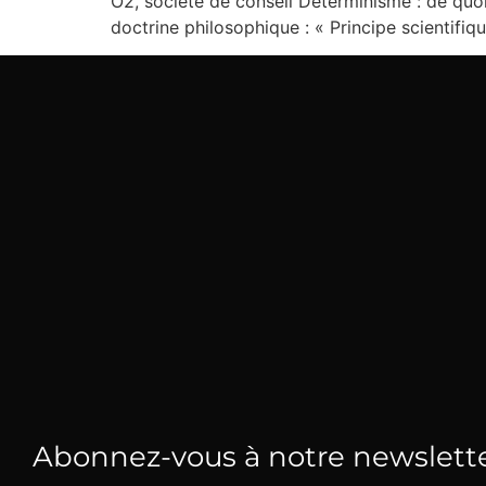
O2, société de conseil Déterminisme : de quoi 
doctrine philosophique : « Principe scientifi
Abonnez-vous à notre newslett