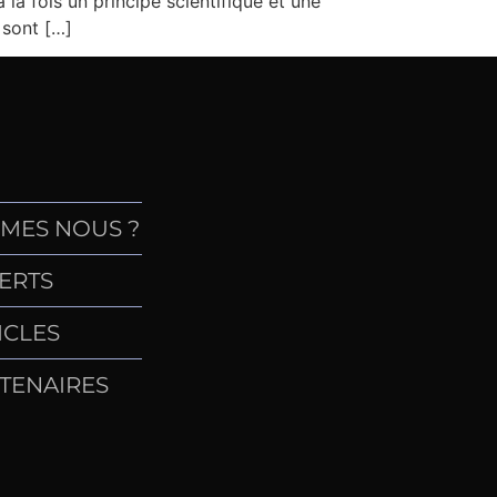
la fois un principe scientifique et une
 sont […]
MES NOUS ?
ERTS
ICLES
TENAIRES