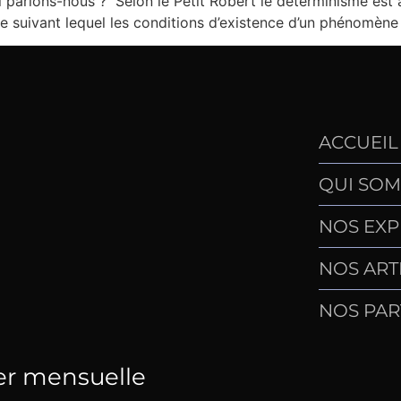
parlons-nous ? Selon le Petit Robert le déterminisme est à 
que suivant lequel les conditions d’existence d’un phénomène
ACCUEIL
QUI SOM
NOS EXP
NOS ART
NOS PAR
er mensuelle