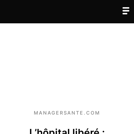
MANAGERSANTE.COM
L’hôpital libéré :