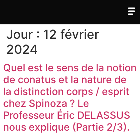
Jour :
12 février
2024
Quel est le sens de la notion
de conatus et la nature de
la distinction corps / esprit
chez Spinoza ? Le
Professeur Éric DELASSUS
nous explique (Partie 2/3).