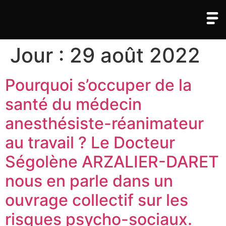
Jour :
29 août 2022
Pourquoi s’occuper de la
santé du médecin
anesthésiste-réanimateur
au travail ? Le Docteur
Ségolène ARZALIER-DARET
nous en parle dans un
ouvrage collectif sur les
risques psycho-sociaux.